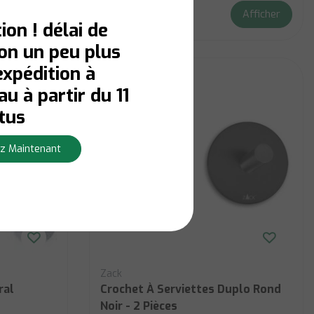
Afficher
Afficher
€19,90
ion ! délai de
son un peu plus
expédition à
u à partir du 11
tus
z Maintenant
Zack
ral
Crochet À Serviettes Duplo Rond
Noir - 2 Pièces