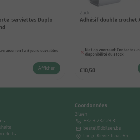
Zack
orte-serviettes Duplo
Adhésif double crochet
ond
Niet op voorraad:
Contactez-no
Livraison en 1 à 3 jours ouvrables
disponibilité du stock
Afficher
€10,50
e
Coordonnées
Bilsen
es
+32 3 232 23 31
uhaits
bestel@dbilsen.be
produits
Lange Kievitstraat 65