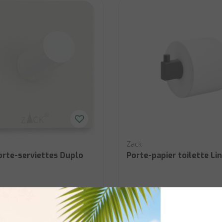
Zack
orte-serviettes Duplo
Porte-papier toilette Lin
Livraison en 1 à 3 jours ouvrables
En stock:
Livraison en 1 à 3 j