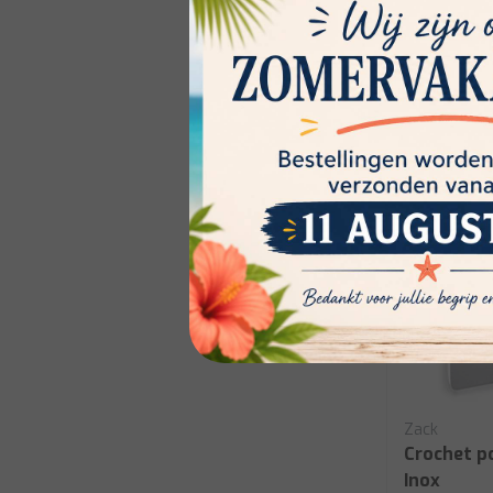
€13,00
Zack
Crochet p
Inox