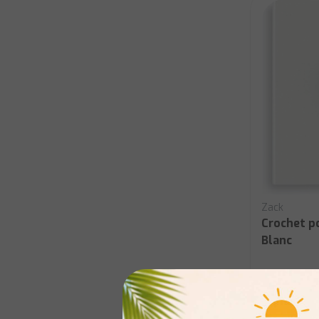
Zack
Crochet p
Blanc
En stock: