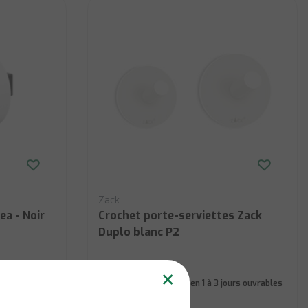
Zack
ea - Noir
Crochet porte-serviettes Zack
Duplo blanc P2
×
ours ouvrables
En stock:
Livraison en 1 à 3 jours ouvrables