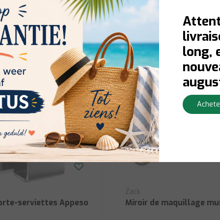
Afficher
€52,00
Attent
livrai
long, 
nouvea
augus
Achete
Zack
orte-serviettes Appeso
Miroir de maquillage mu