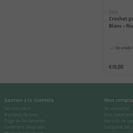
Zack
Crochet p
Blanc - R
En stock:
€13,00
Soutien à la clientèle
Mon compt
Service Client
Se connecter
A propos de nous
Mes command
Page de Réclamation
Ma liste de so
Conditions Générales
Comparer les 