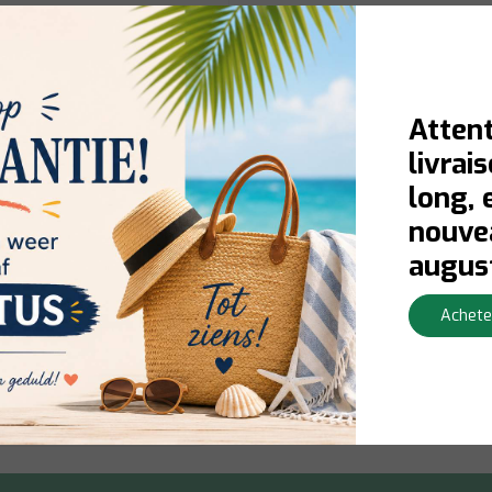
Attent
livrai
long, 
nouvea
 légumes 3003, 10cm
augus
Achete
Livraison en 1 à 3 jours ouvrables
Afficher