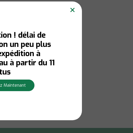
×
ion ! délai de
son un peu plus
expédition à
u à partir du 11
tus
z Maintenant