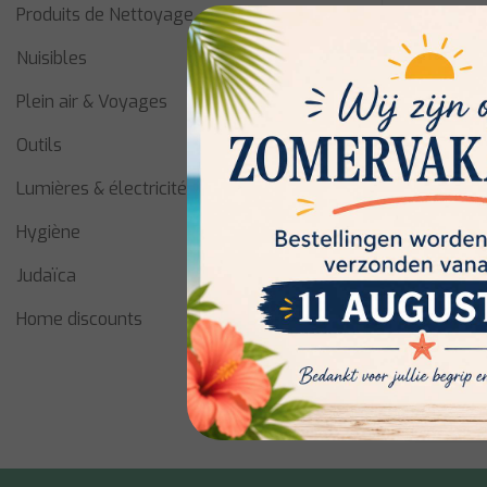
Produits de Nettoyage
Nuisibles
Plein air & Voyages
Outils
Lumières & électricité
Wusthof
Hygiène
Couteau à
vert
Judaïca
Home discounts
En stock:
€4,50