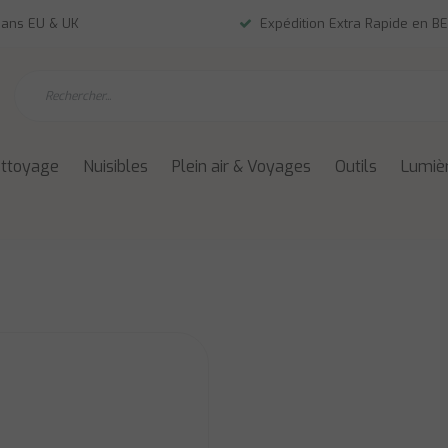
dans EU & UK
Expédition Extra Rapide en BE
ettoyage
Nuisibles
Plein air & Voyages
Outils
Lumièr