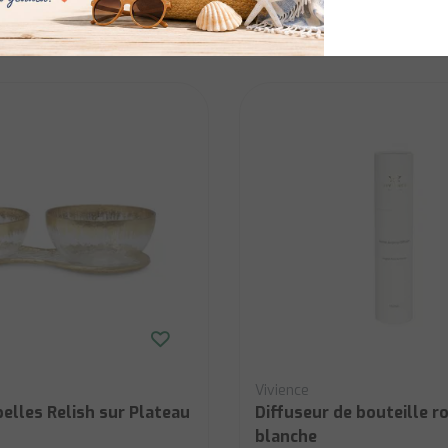
Afficher
€15,00
Vivience
elles Relish sur Plateau
Diffuseur de bouteille r
blanche