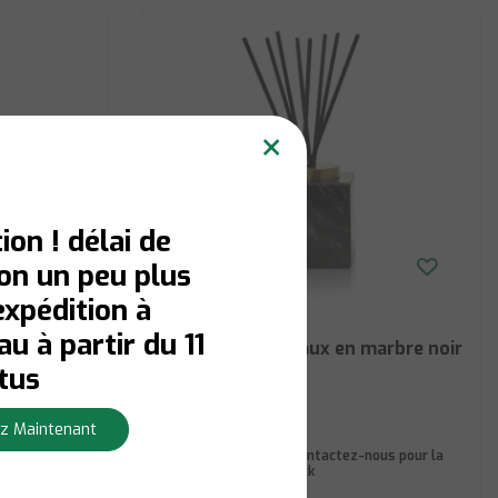
×
ion ! délai de
son un peu plus
expédition à
Vivience
u à partir du 11
fum
Diffuseur à roseaux en marbre noir
tus
z Maintenant
us pour la
Niet op voorraad:
Contactez-nous pour la
disponibilité du stock