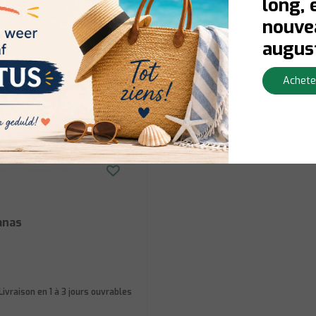
long, 
nouvea
augus
Achete
anas
Livraison en 1 à 3 jours ouvrables