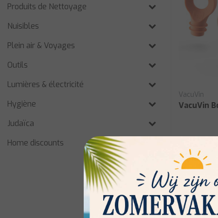
Produits de Nettoyage
Nuisibles
Plein air & Voyages
Outils
Lumières & électricité
VacuVin
Hygiène
VacuVin B
Judaïca
Home discounts
€10,50