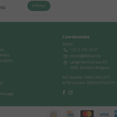
Afficher
,50
e
Coordonnées
Bilsen
es
+32 3 232 23 31
uhaits
bestel@dbilsen.be
produits
Lange Kievitstraat 65
2018, Antwerp Belgium
KvK Number: 0464.942.279
le
BTW-number: BE0464942279
ettoyage