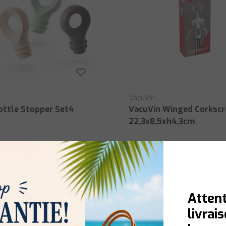
VacuVin
ottle Stopper Set4
VacuVin Winged Corksc
22,3x8,5xh4,3cm
Afficher
€13,50
Attent
livrai