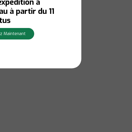
expédition à
u à partir du 11
tus
z Maintenant