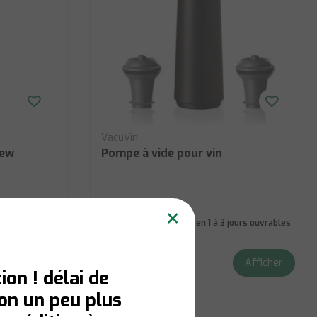
VacuVin
rew
Pompe à vide pour vin
×
En stock:
Livraison en 1 à 3 jours ouvrables
Afficher
Afficher
€18,90
ion ! délai de
son un peu plus