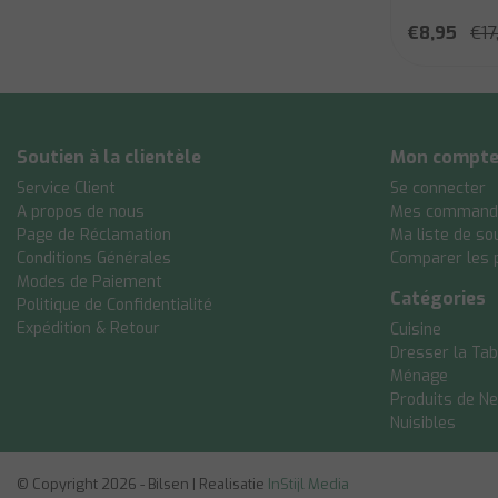
€8,95
€17
Soutien à la clientèle
Mon compt
Service Client
Se connecter
A propos de nous
Mes command
Page de Réclamation
Ma liste de so
Conditions Générales
Comparer les 
Modes de Paiement
Catégories
Politique de Confidentialité
Expédition & Retour
Cuisine
Dresser la Tab
Ménage
Produits de N
Nuisibles
© Copyright 2026 - Bilsen | Realisatie
InStijl Media