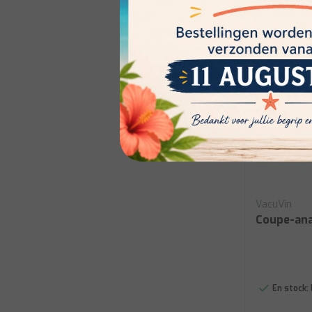
Soldes
VacuVin
Coupe-an
En stock: