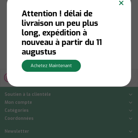
×
Attention ! délai de
livraison un peu plus
En stock:
Livraison en 1
à 3 jours ouvrables
long, expédition à
€2,60
nouveau à partir du 11
Afficher
augustus
Achetez Maintenant
Soutien à la clientèle
Mon compte
Catégories
Coordonnées
Newsletter