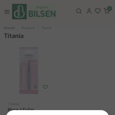
0
Accueil
Marques
Titania
Titania
Titania
Pince à Épiler