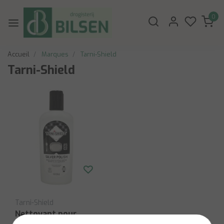
0
Accueil
Marques
Tarni-Shield
Tarni-Shield
Tarni-Shield
Nettoyant pour