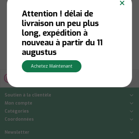
×
argent Tarni-shield
Attention ! délai de
livraison un peu plus
En stock:
Livraison en 1
à 3 jours ouvrables
long, expédition à
€12,00
nouveau à partir du 11
Afficher
augustus
Achetez Maintenant
Soutien à la clientèle
Mon compte
Catégories
Coordonnées
Newsletter