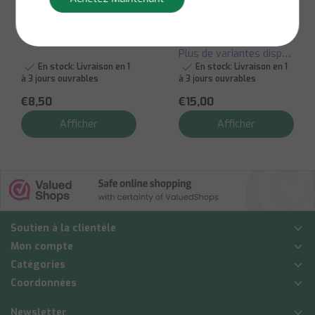
pour enfants - 100
pliant
kg
Plus de variantes disponibles
En stock:
Livraison en 1
En stock:
Livraison en 1
à 3 jours ouvrables
à 3 jours ouvrables
€8,50
€15,00
Afficher
Afficher
Soutien à la clientèle
Mon compte
Catégories
Coordonnées
Newsletter