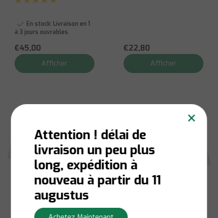
En stock:
Livraison en 1
à 3 jours ouvrables
€45,00
€22,80
Afficher
Afficher
×
Attention ! délai de
livraison un peu plus
long, expédition à
nouveau à partir du 11
augustus
Splendole
Splendole
Marchepied pliant
Petit tabouret
Achetez Maintenant