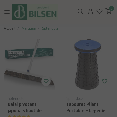
0
Accueil
Marques
Splendole
Splendole
Splendole
Balai pivotant
Tabouret Pliant
japonais haut de
Portable – Léger &
gamme
Compact