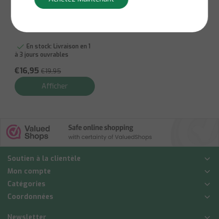
Plus Inox - 85mm
En stock:
Livraison en 1
à 3 jours ouvrables
€16,95
€19,95
Afficher
Soutien à la clientèle
Mon compte
Catégories
Coordonnées
Newsletter