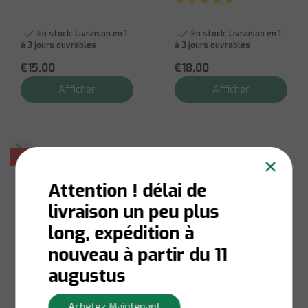
oxydable Carte - 85
mm
En stock:
Livraison en 1
En stock:
Livraison en 1
à 3 jours ouvrables
à 3 jours ouvrables
€15,00
€18,00
Afficher
Afficher
×
Soldes
Attention ! délai de
livraison un peu plus
long, expédition à
nouveau à partir du 11
augustus
Robert Herder
Couteau à Moulin
Achetez Maintenant