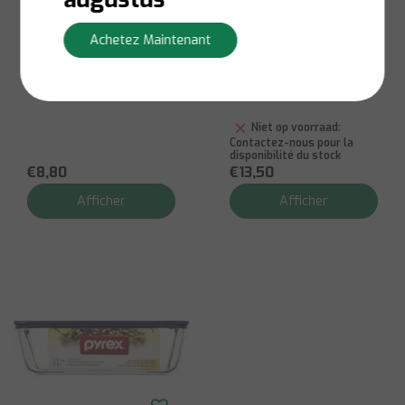
Pyrex
Pyrex
Verre doseur 250 ml
Plat de cuisson en
Achetez Maintenant
résistant à la
Pyrex avec
chaleur
couvercle, verre
transparent, 6
tasses, 1,42 L
Niet op voorraad:
Contactez-nous pour la
disponibilité du stock
€8,80
€13,50
Afficher
Afficher