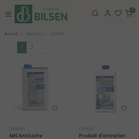
0
Accueil
Marques
Lithofin
1
2
Lithofin
Lithofin
MN Antitache
Produit d'entretien