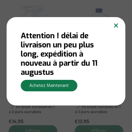
×
Attention ! délai de
livraison un peu plus
long, expédition à
nouveau à partir du 11
augustus
Lithofin
Lithofin
Spray facile à
Lithofin KF
nettoyer MN
Dissolvant de
Achetez Maintenant
résidus de ciment
En stock:
Livraison en 1
En stock:
Livraison en 1
à 3 jours ouvrables
à 3 jours ouvrables
€14,95
€13,95
Afficher
Afficher