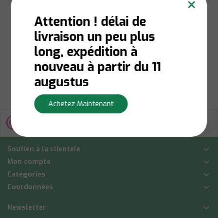
×
Désinfectante 1,5L
Attention ! délai de
livraison un peu plus
long, expédition à
€2,25
nouveau à partir du 11
Afficher
augustus
Achetez Maintenant
Soutien à la clientèle
Mon compte
Catégories
Coordonnées
Newsletter