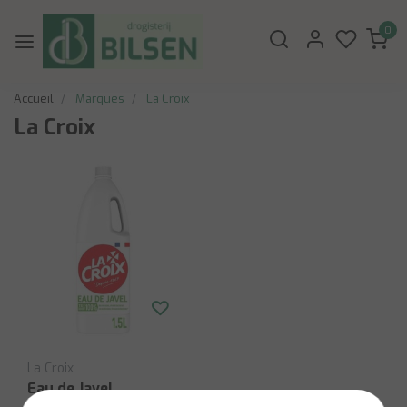
0
Accueil
Marques
La Croix
La Croix
La Croix
Eau de Javel