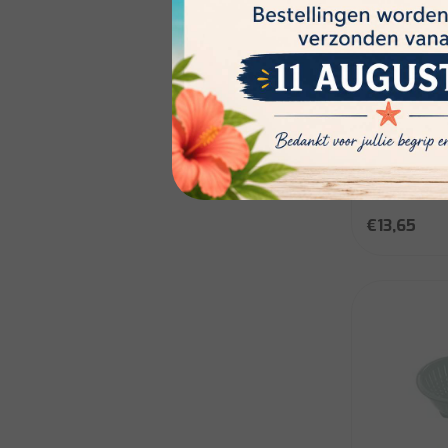
Hega
Hega Jovi 
D26cm
Niet op voo
disponibili
€13,65