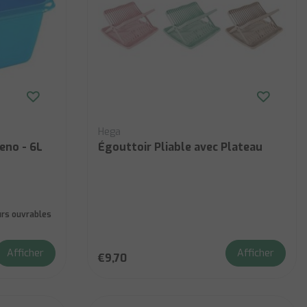
Hega
eno - 6L
Égouttoir Pliable avec Plateau
ours ouvrables
Afficher
Afficher
€9,70