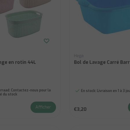
Hega
inge en rotin 44L
Bol de Lavage Carré Barr
rraad:
Contactez-nous pour la
En stock:
Livraison en 1 à 3 j
té du stock
Afficher
€3,20