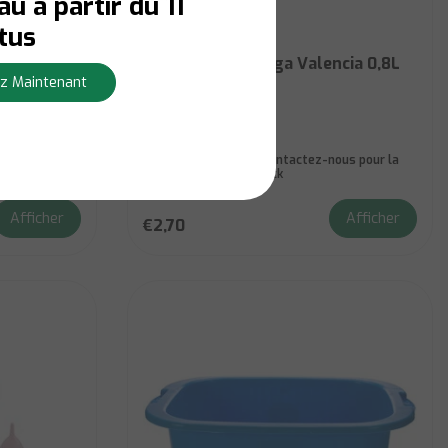
u à partir du 11
tus
Hega
Set4 Beige
Presse-fruits Hega Valencia 0,8L
z Maintenant
Niet op voorraad:
Contactez-nous pour la
ours ouvrables
disponibilité du stock
Afficher
Afficher
€2,70