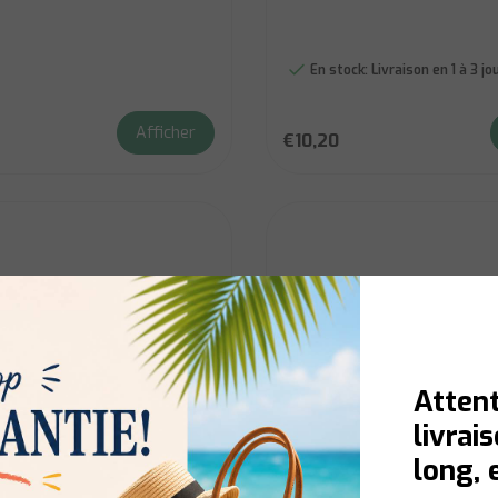
En stock:
Livraison en 1 à 3 j
Afficher
€10,20
Attent
livrai
long, 