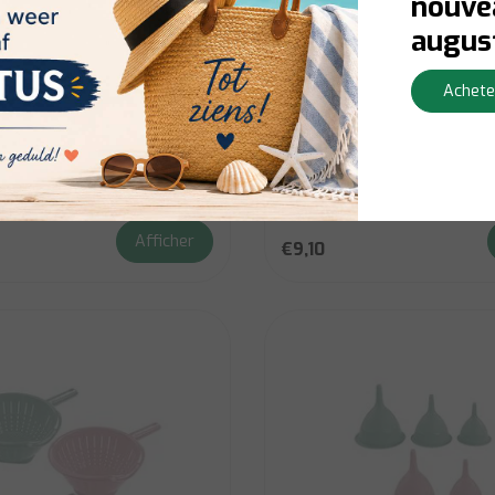
nouvea
augus
Hega
Dessert Plate Set4 Beige
Hega Jovi Dessert Plate 
Achete
D21cm
rraad:
Contactez-nous pour la
En stock:
Livraison en 1 à 3 j
té du stock
Afficher
€9,10