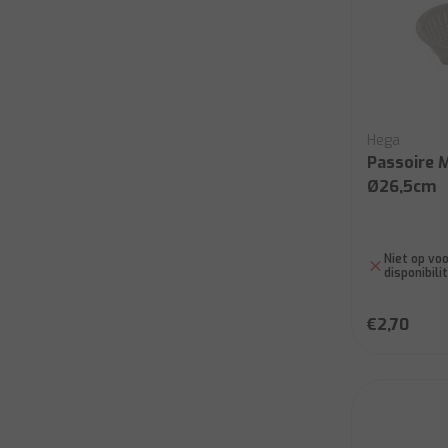
Hega
Passoire 
Ø26,5cm
Niet op voo
disponibili
€2,70