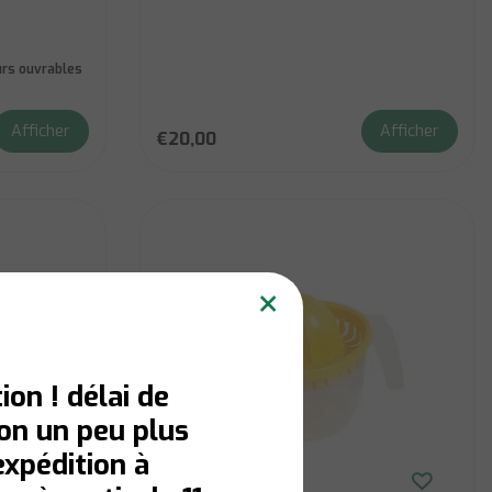
ours ouvrables
Afficher
Afficher
€20,00
×
ion ! délai de
son un peu plus
expédition à