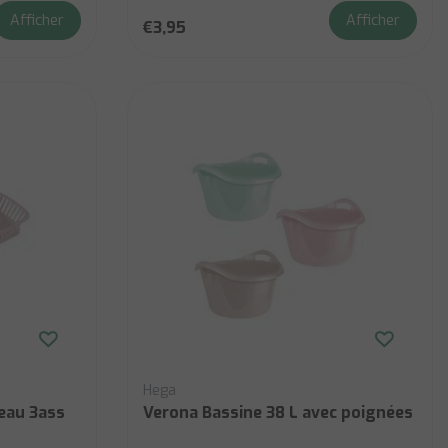
Afficher
Afficher
€3,95
Hega
teau 3ass
Verona Bassine 38 L avec poignées