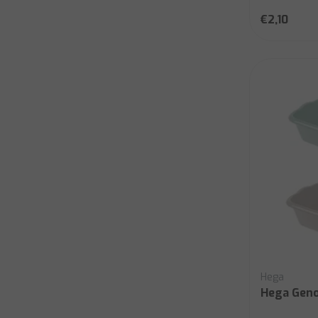
€2,10
Hega
Hega Geno