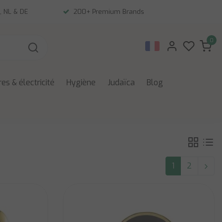
, NL & DE
200+ Premium Brands
0
es & électricité
Hygiène
Judaïca
Blog
1
2