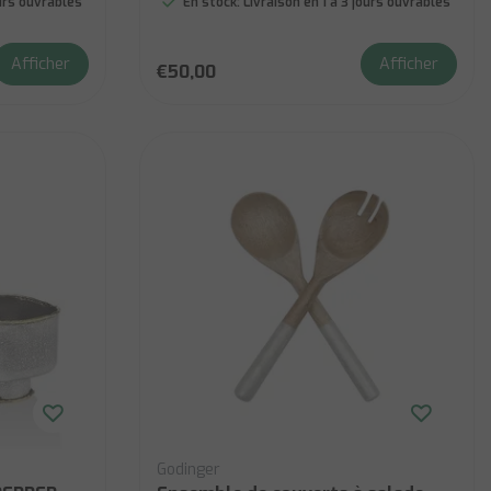
ours ouvrables
En stock:
Livraison en 1 à 3 jours ouvrables
Afficher
Afficher
€50,00
Godinger