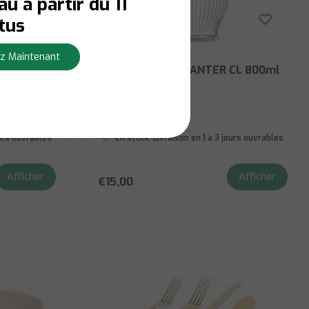
u à partir du 11
tus
Godinger
z Maintenant
CLARO WINE DECANTER CL 800ml
 incluse)
ours ouvrables
En stock:
Livraison en 1 à 3 jours ouvrables
Afficher
Afficher
€15,00