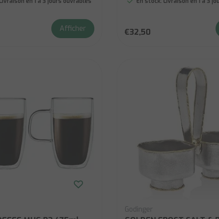
Livraison en 1 à 3 jours ouvrables
En stock:
Livraison en 1 à 3 j
Afficher
€32,50
Godinger