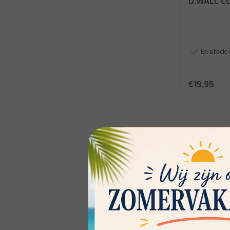
D.WALL C
En stock:
€19,95
Soldes