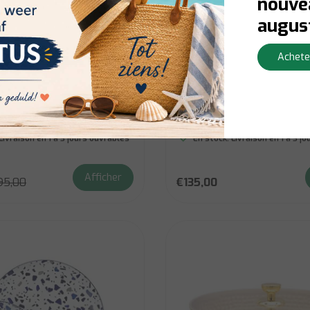
nouvea
augus
Godinger
Achete
Gatherings Service de
Rayo Service de vaisselle – 18
nture Gold 16 pièces
pièces (Non avec tasse
Livraison en 1 à 3 jours ouvrables
En stock:
Livraison en 1 à 3 j
Afficher
95,00
€135,00