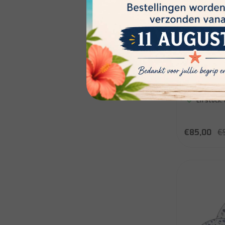
Godinger
Godinger 
table Inve
En stock:
€85,00
€