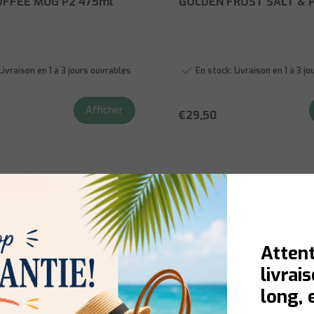
OFFEE MUG P2 475ml
GOLDEN FROST SALT & 
Livraison en 1 à 3 jours ouvrables
En stock:
Livraison en 1 à 3 j
Afficher
€29,50
Attent
livrai
long, 