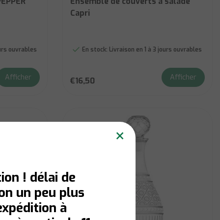
PEPPER
Ensemble de couverts à salade
Capri
ours ouvrables
En stock:
Livraison en 1 à 3 jours ouvrables
Afficher
Afficher
€16,50
×
ion ! délai de
son un peu plus
expédition à