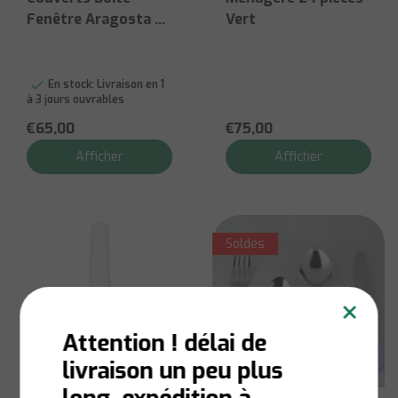
Fenêtre Aragosta 24
Vert
sPc
En stock:
Livraison en 1
à 3 jours ouvrables
€65,00
€75,00
Afficher
Afficher
Soldes
×
Attention ! délai de
livraison un peu plus