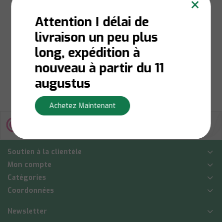
×
Transparente 118ml
Attention ! délai de
livraison un peu plus
long, expédition à
€7,00
nouveau à partir du 11
Afficher
augustus
Achetez Maintenant
Soutien à la clientèle
Mon compte
Catégories
Coordonnées
Newsletter