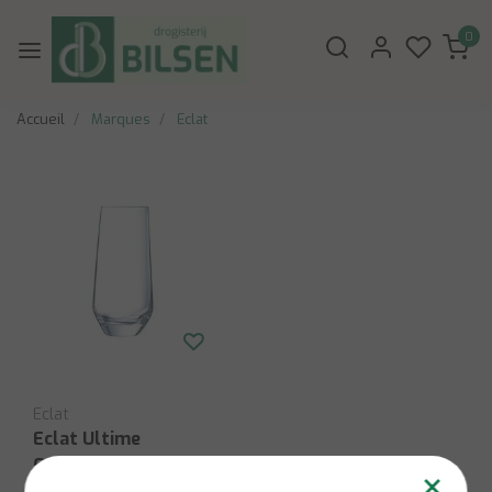
0
Accueil
Marques
Eclat
Eclat
Eclat Ultime
Gobelet 45 cl P 6
×