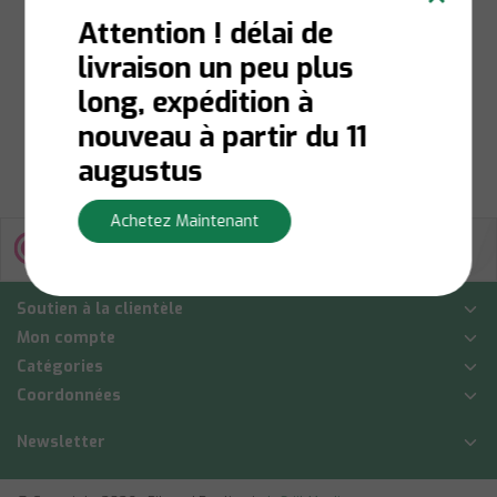
Attention ! délai de
En stock:
Livraison en 1
livraison un peu plus
à 3 jours ouvrables
long, expédition à
€29,50
nouveau à partir du 11
Afficher
augustus
Achetez Maintenant
Soutien à la clientèle
Mon compte
Catégories
Coordonnées
Newsletter