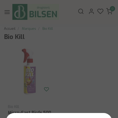
0
Accueil
Marques
Bio Kill
Bio Kill
Bio Kill
Micro-Fast Birds 500