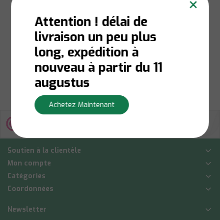
×
ml
Attention ! délai de
livraison un peu plus
Niet op voorraad:
Contactez-nous pour la
long, expédition à
disponibilité du stock
€15,50
nouveau à partir du 11
Afficher
augustus
Achetez Maintenant
Soutien à la clientèle
Mon compte
Catégories
Coordonnées
Newsletter